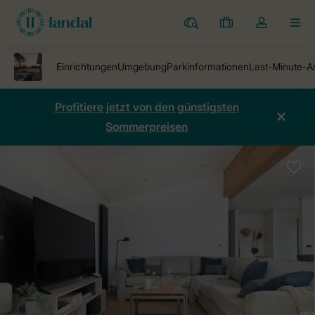
Ferienparks
Meine
Dropdown-
MEN
Buchungen
Menü
meines
Kontos
öffnen
Profitiere jetzt von den günstigsten
Sommerpreisen