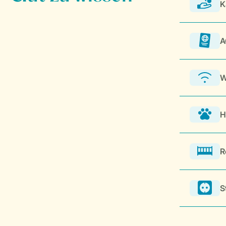
K
A
W
H
R
S