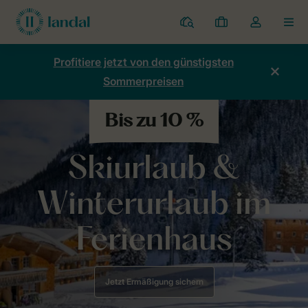
Ferienparks
Meine
Dropdown-
MEN
Buchungen
Menü
meines
Profitiere jetzt von den günstigsten
Kontos
Sommerpreisen
öffnen
Home
Skiurlaub bei Landal
Skiurlaub &
Winterurlaub im
Ferienhaus
Jetzt Ermäßigung sichern