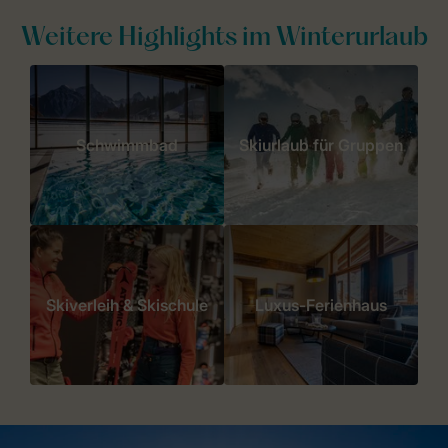
Weitere Highlights im Winterurlaub
Schwimmbad
Skiurlaub für Gruppen
Skiverleih & Skischule
Luxus-Ferienhaus