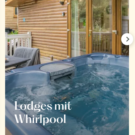
Pre
Lodges mit
Whirlpool