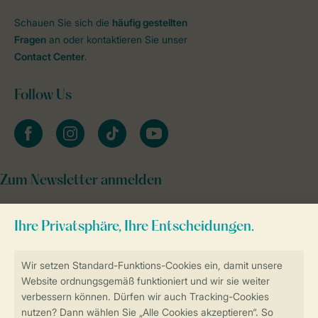
Schauen Sie sich die
häufig gestellten
Fragen
an oder kontaktieren Sie unser
Contact Center
.
Follow Us
facebook
instagram
tiktok
youtube
Zum Newsletter anmelden
Sicher und schnell zur Online-Buchung