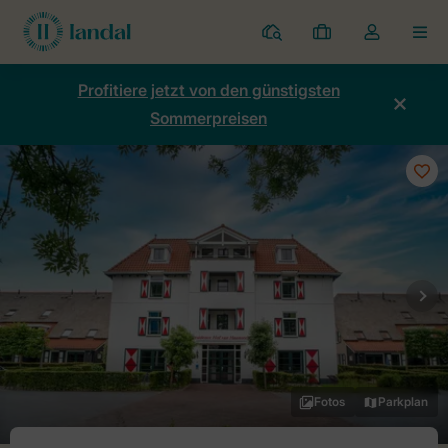
Ferienparks
Meine
Dropdown-
MEN
Buchungen
Menü
meines
Profitiere jetzt von den günstigsten
Kontos
Sommerpreisen
öffnen