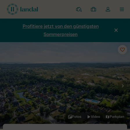
Ferienparks
Meine
Dropdown-
MEN
Buchungen
Menü
meines
Profitiere jetzt von den günstigsten
Kontos
Sommerpreisen
öffnen