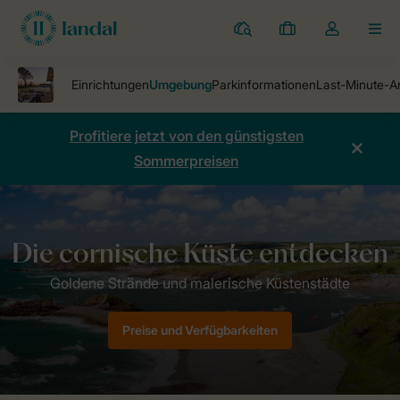
Ferienparks
Meine
Dropdown-
MEN
Buchungen
Menü
meines
Kontos
öffnen
Profitiere jetzt von den günstigsten
Sommerpreisen
Ferienparks
Bude Coastal Resort
Umgebung
Preise und Verfügbarkeiten