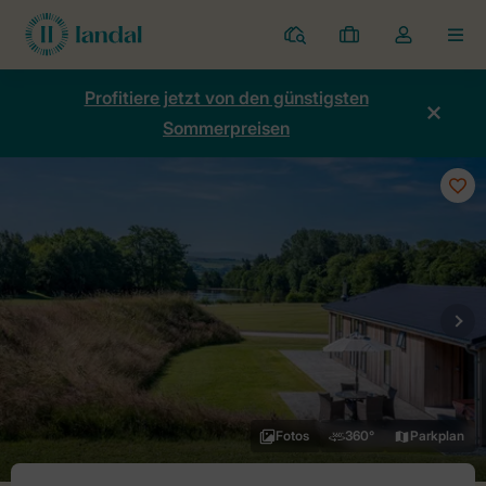
Ferienparks
Meine
Dropdown-
MEN
Buchungen
Menü
meines
Profitiere jetzt von den günstigsten
Kontos
Sommerpreisen
öffnen