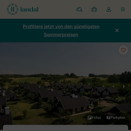
Ferienparks
Meine
Dropdown-
MEN
Buchungen
Menü
meines
Profitiere jetzt von den günstigsten
Kontos
Sommerpreisen
öffnen