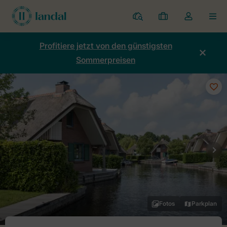
Ferienparks
Meine
Dropdown-
MEN
Buchungen
Menü
meines
Profitiere jetzt von den günstigsten
Kontos
Sommerpreisen
öffnen