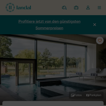
Ferienparks
Meine
Dropdown-
MEN
Buchungen
Menü
meines
Profitiere jetzt von den günstigsten
Kontos
Sommerpreisen
öffnen