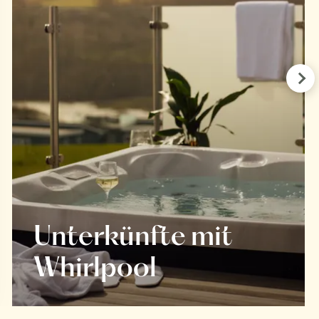
Pre
Unterkünfte mit
Whirlpool