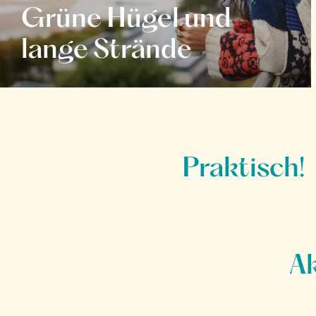
Grüne Hügel und
lange Strände
Praktisch!