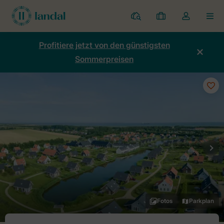
Ferienparks
Meine
Dropdown-
MEN
Buchungen
Menü
meines
Profitiere jetzt von den günstigsten
Kontos
Sommerpreisen
öffnen