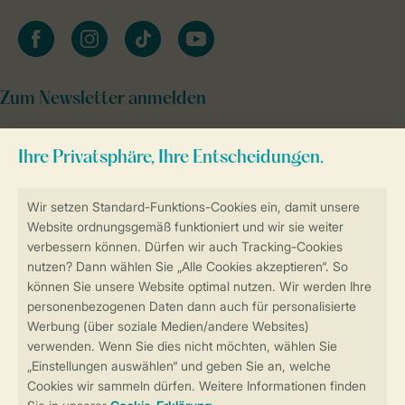
facebook
instagram
tiktok
youtube
Zum Newsletter anmelden
Sicher und schnell zur Online-Buchung
Sichere Datenübertragung
Sicheres Bezahlen
Sicherstellung Deiner Privatsphäre