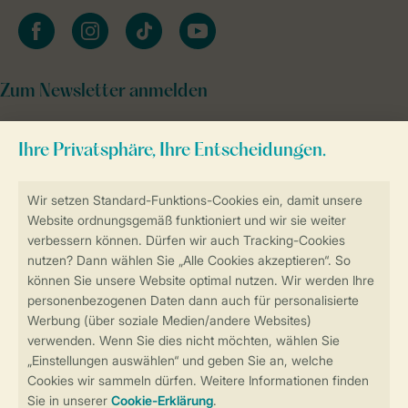
facebook
instagram
tiktok
youtube
Zum Newsletter anmelden
Sicher und schnell zur Online-Buchung
Sichere Datenübertragung
Sicheres Bezahlen
Sicherstellung Deiner Privatsphäre