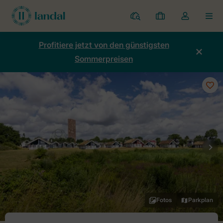
Ferienparks
Meine
Dropdown-
MEN
Buchungen
Menü
meines
Profitiere jetzt von den günstigsten
Kontos
Sommerpreisen
öffnen