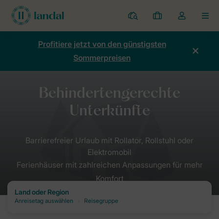
Ferienparks
Meine
Dropdown-
MEN
Buchungen
Menü
meines
Profitiere jetzt von den günstigsten
Kontos
Sommerpreisen
öffnen
Ferienhäuser mit zahlreichen Anpassungen für mehr
Komfort