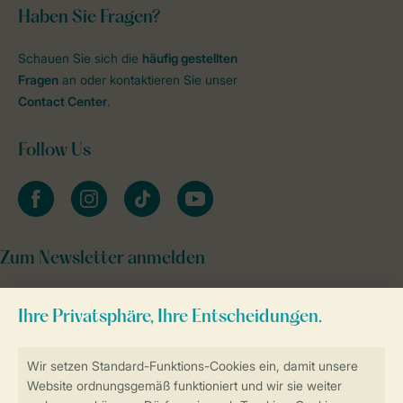
Haben Sie Fragen?
Schauen Sie sich die
häufig gestellten
Fragen
an oder kontaktieren Sie unser
Contact Center
.
Follow Us
facebook
instagram
tiktok
youtube
Zum Newsletter anmelden