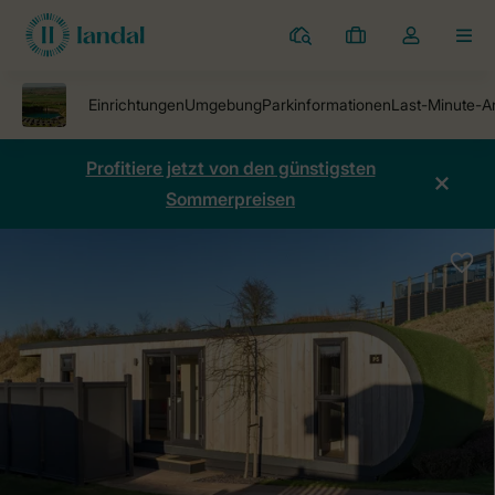
Ferienparks
Meine
Dropdown-
MEN
Buchungen
Menü
meines
Kontos
öffnen
Profitiere jetzt von den günstigsten
Sommerpreisen