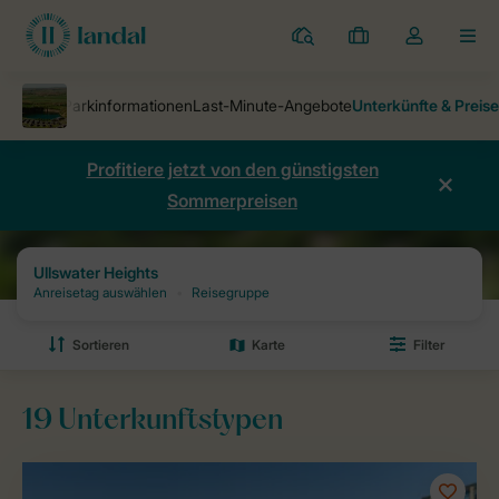
Ferienparks
Meine
Dropdown-
MEN
Buchungen
Menü
meines
Kontos
öffnen
Profitiere jetzt von den günstigsten
Sommerpreisen
Ferienparks
Ullswater Heights
Preise und Verfügbarkeiten