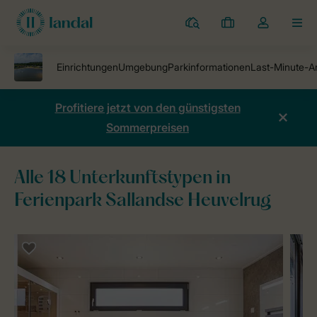
Ferienparks
Meine
Dropdown-
MEN
Buchungen
Menü
meines
Kontos
öffnen
Profitiere jetzt von den günstigsten
Sommerpreisen
Alle 18 Unterkunftstypen in
Ferienpark Sallandse Heuvelrug
Ferienparks
Ferienpark Sallandse Heuvelrug
Unterkünfte