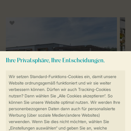
8-Personen-Unterkunft 8B
Circa 75 m²
Frei stehend
Vier Schlafzimmer
Zwei
Badezimmer
Klimaanlage