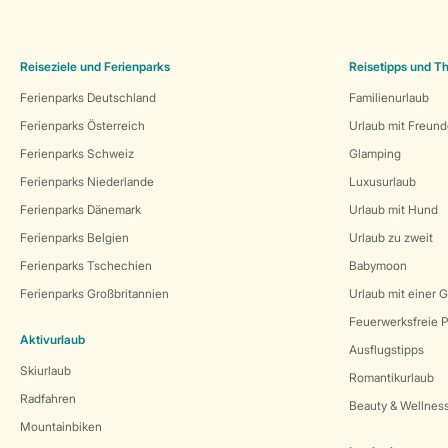
Reiseziele und Ferienparks
Reisetipps und 
Ferienparks Deutschland
Familienurlaub
Ferienparks Österreich
Urlaub mit Freun
Ferienparks Schweiz
Glamping
Ferienparks Niederlande
Luxusurlaub
Ferienparks Dänemark
Urlaub mit Hund
Ferienparks Belgien
Urlaub zu zweit
Ferienparks Tschechien
Babymoon
Ferienparks Großbritannien
Urlaub mit einer 
Feuerwerksfreie P
Aktivurlaub
Ausflugstipps
Skiurlaub
Romantikurlaub
Radfahren
Beauty & Wellnes
Mountainbiken