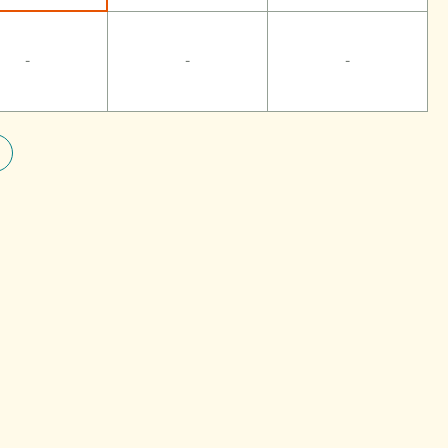
-
-
-