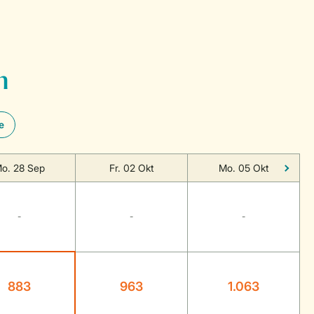
n
e
o. 28 Sep
Fr. 02 Okt
Mo. 05 Okt
-
-
-
883
963
1.063