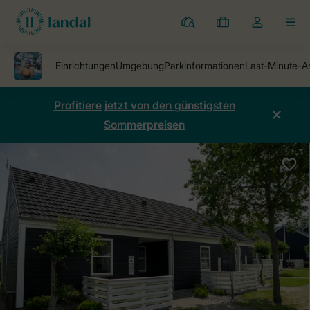
Ferienparks
Meine
Dropdown-
MEN
Buchungen
Menü
meines
Kontos
öffnen
Profitiere jetzt von den günstigsten
Sommerpreisen