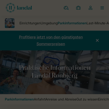
Ferienparks
Meine
Dropdown-
MEN
Buchungen
Menü
meines
Kontos
öffnen
Profitiere jetzt von den günstigsten
Sommerpreisen