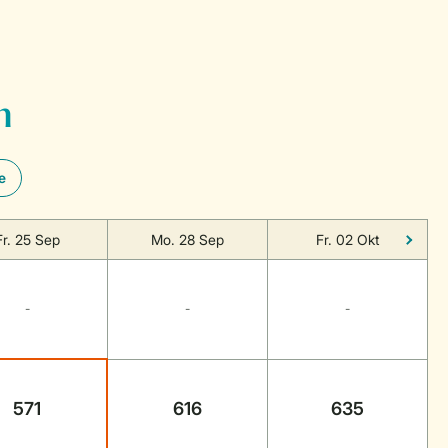
n
e
Fr. 25 Sep
Mo. 28 Sep
Fr. 02 Okt
-
-
-
571
616
635