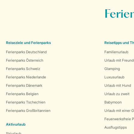
Ferie
Reiseziele und Ferienparks
Reisetipps und 
Ferienparks Deutschland
Familienurlaub
Ferienparks Österreich
Urlaub mit Freun
Ferienparks Schweiz
Glamping
Ferienparks Niederlande
Luxusurlaub
Ferienparks Dänemark
Urlaub mit Hund
Ferienparks Belgien
Urlaub zu zweit
Ferienparks Tschechien
Babymoon
Ferienparks Großbritannien
Urlaub mit einer 
Feuerwerksfreie P
Aktivurlaub
Ausflugstipps
Skiurlaub