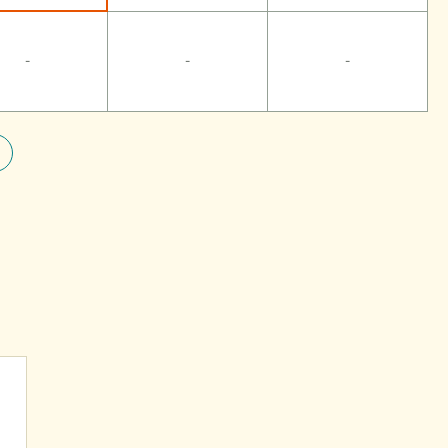
-
-
-