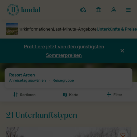
Ferienparks
Meine
Dropdown-
MEN
Buchungen
Menü
meines
Kontos
öffnen
Profitiere jetzt von den günstigsten
Sommerpreisen
Ferienparks
Resort Arcen
Preise und Verfügbarkeiten