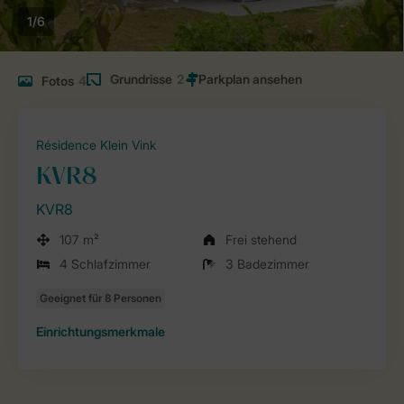
1/6
Grundrisse
2
Fotos
4
Résidence Klein Vink
KVR8
KVR8
107 m²
Frei stehend
4 Schlafzimmer
3 Badezimmer
Einrichtungsmerkmale