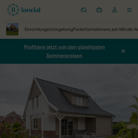
Ferienparks
Meine
Dropdown-
MEN
Buchungen
Menü
meines
Kontos
öffnen
Profitiere jetzt von den günstigsten
Sommerpreisen