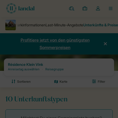
Ferienparks
Meine
Dropdown-
MEN
Buchungen
Menü
meines
Kontos
öffnen
Profitiere jetzt von den günstigsten
Sommerpreisen
Ferienparks
Résidence Klein Vink
Preise und Verfügbarkeiten