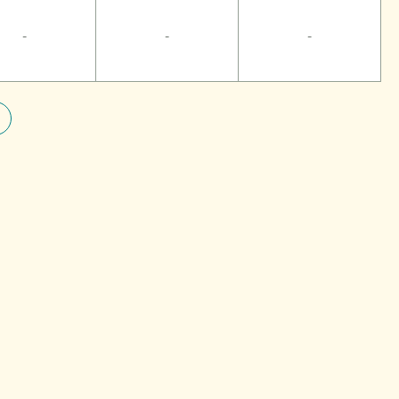
-
-
-