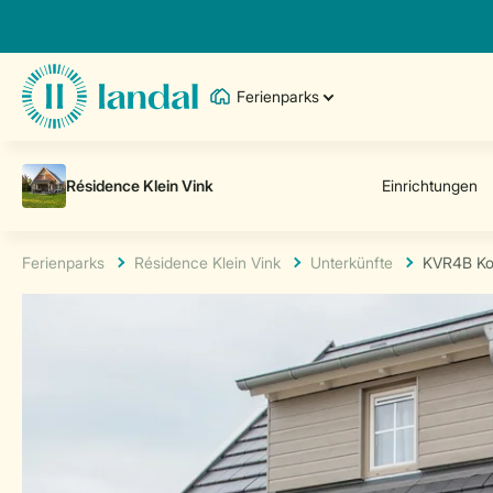
Ferienparks
Ferienparks
Résidence Klein Vink
Unterkünfte
KVR4B Ko