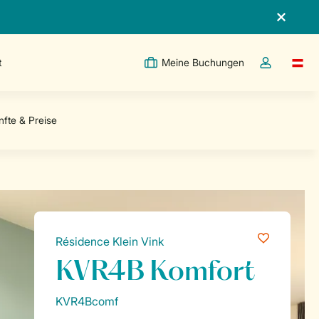
t
Meine Buchungen
Switc
Dropdown-Me
Résidence Klein Vink
KVR4B Komfort
KVR4Bcomf