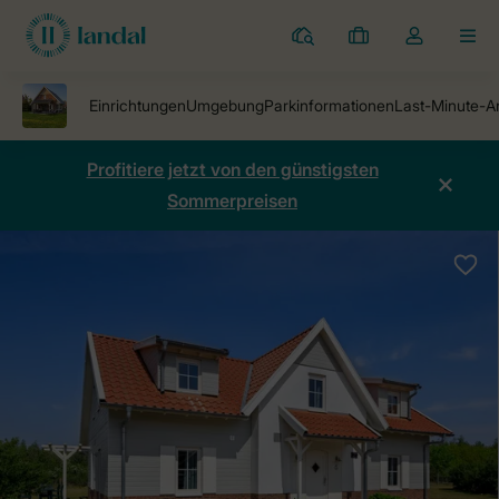
Ferienparks
Meine
Dropdown-
MEN
Buchungen
Menü
meines
Kontos
öffnen
Profitiere jetzt von den günstigsten
Sommerpreisen