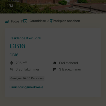
1/13
Grundrisse
2
Fotos
11
Résidence Klein Vink
GB16
GB16
205 m²
Frei stehend
6 Schlafzimmer
3 Badezimmer
Einrichtungsmerkmale