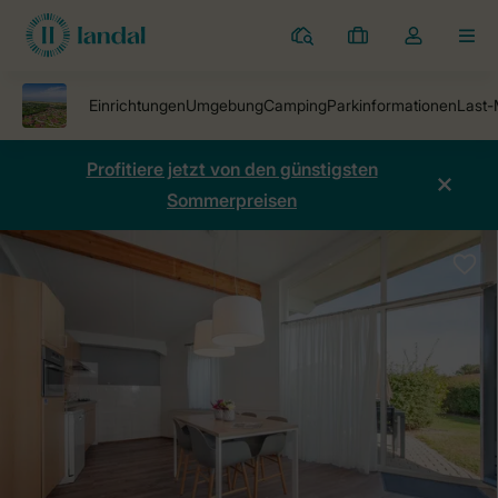
Ferienparks
Meine
Dropdown-
MEN
Buchungen
Menü
meines
Kontos
öffnen
Profitiere jetzt von den günstigsten
Sommerpreisen