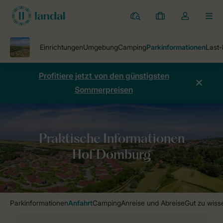
Ferienparks
Meine
Dropdown-
MEN
Buchungen
Menü
meines
Kontos
öffnen
Profitiere jetzt von den günstigsten
Sommerpreisen