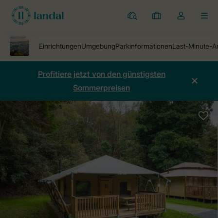
Ferienparks
Meine
Dropdown-
MEN
Buchungen
Menü
meines
Kontos
öffnen
Profitiere jetzt von den günstigsten
Sommerpreisen