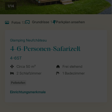
1/14
Grundrisse
1
Fotos
13
Glamping Neufchâteau
4-6-Personen-Safarizelt
4-6ST
Circa 50 m²
Frei stehend
2 Schlafzimmer
1 Badezimmer
Einrichtungsmerkmale