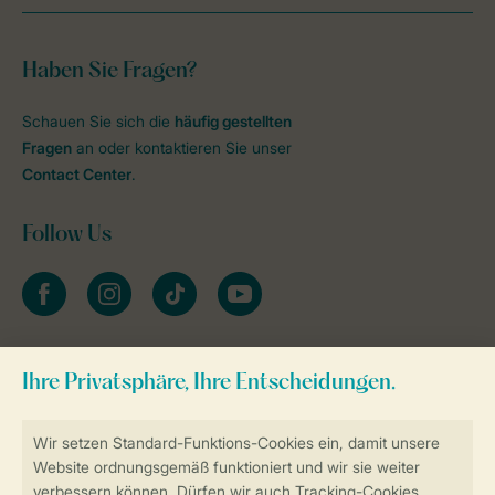
Haben Sie Fragen?
Schauen Sie sich die
häufig gestellten
Fragen
an oder kontaktieren Sie unser
Contact Center
.
Follow Us
facebook
instagram
tiktok
youtube
Zum Newsletter anmelden