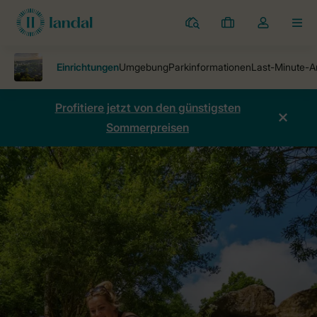
Ferienparks
Meine
Dropdown-
MEN
Buchungen
Menü
meines
Kontos
öffnen
Profitiere jetzt von den günstigsten
Sommerpreisen
Ferienparks
Glamping Neufchâteau
Einrichtungen