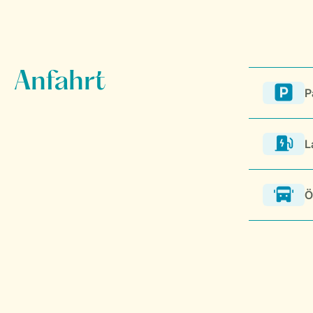
P
L
Ö