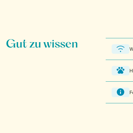
W
H
F