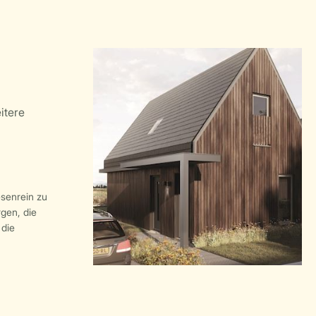
esenrein zu
rgen, die
die