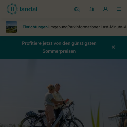
Ferienparks
Meine
Dropdown-
MEN
Buchungen
Menü
meines
Kontos
öffnen
Profitiere jetzt von den günstigsten
Sommerpreisen
Ferienparks
Ferienpark Elfstedenhart
Einrichtungen