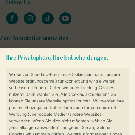
Follow Us
facebook
instagram
tiktok
youtube
Zum Newsletter anmelden
Sicher und schnell zur Online-Buchung
Sichere Datenübertragung
Sicheres Bezahlen
Sicherstellung Deiner Privatsphäre