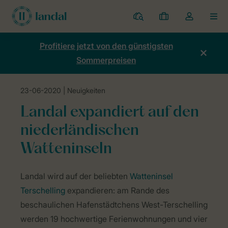
Ferienparks
Meine
Dropdown-
MEN
Buchungen
Menü
meines
Profitiere jetzt von den günstigsten
Kontos
Sommerpreisen
öffnen
23-06-2020
| Neuigkeiten
Home
Neuigkeiten
Landal expandiert auf den niederländischen W
Landal expandiert auf den
niederländischen
Watteninseln
Landal wird auf der beliebten
Watteninsel
Terschelling
expandieren: am Rande des
beschaulichen Hafenstädtchens West-Terschelling
werden 19 hochwertige Ferienwohnungen und vier