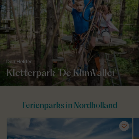
Den Helder
Kletterpark 'De KlimVallei'