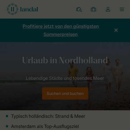
Ferienparks
Meine
Dropdown-
MEN
Buchungen
Menü
meines
Profitiere jetzt von den günstigsten
Kontos
Sommerpreisen
öffnen
Home
Länder
Niederlande
Nordholland
Suchen und buchen
Typisch holländisch: Strand & Meer
Amsterdam als Top-Ausflugsziel