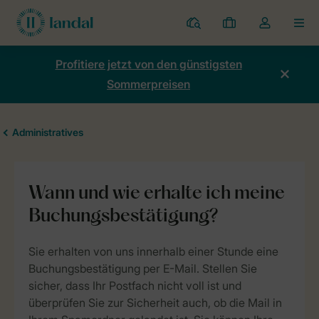
Ferienparks
Meine
Dropdown-
MEN
Buchungen
Menü
meines
Profitiere jetzt von den günstigsten
Kontos
Sommerpreisen
öffnen