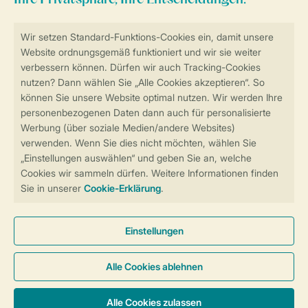
Sicher und schnell zur Online-Buchung
Sichere Datenübertragung
Sicheres Bezahlen
Sicherstellung Deiner Privatsphäre
Weitere Informationen und Einstellungen
Allgemeine Bedingungen
Impressum
Datenschutz
Cookies und Banner
Barrierefreiheit
© 2026 Landal GreenParks GmbH