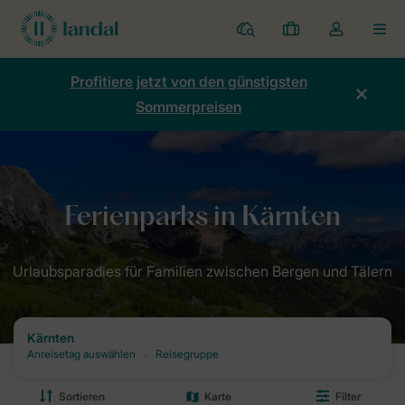
Ferienparks
Meine
Dropdown-
MEN
Buchungen
Menü
meines
Profitiere jetzt von den günstigsten
Kontos
Sommerpreisen
öffnen
Home
Destinationen: Dein Urlaubsziel mit Landal
Ferienparks Öste