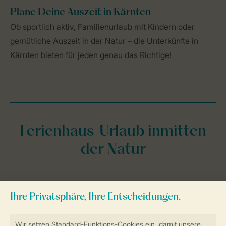
Plane Deine Auszeit in Kärnten
Ob sportlich aktiv, Familienurlaub mit Kindern oder
gemütliche Auszeit in der Natur – die Unterkünfte in
Kärnten bieten für jeden genau das Richtige!
Ferienhaus-Urlaub inmitten
der Natur
Reiseziele und Ferienparks
Aktivurlaub