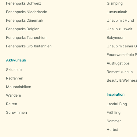
Ferienparks Schweiz
Glamping
Ferienparks Niederlande
Luxusurlaub
Ferienparks Dänemark
Urlaub mit Hund
Ferienparks Belgien
Urlaub zu zweit
Ferienparks Tschechien
Babymoon
Ferienparks Großbritannien
Urlaub mit einer 
Feuerwerksfreie P
Aktivurlaub
Ausflugstipps
Skiurlaub
Romantikurlaub
Radfahren
Beauty & Wellnes
Mountainbiken
Inspiration
Wandern
Reiten
Landal-Blog
Schwimmen
Frühling
Sommer
Herbst