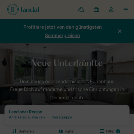
Ferienparks
Meine
Dropdown-
MEN
Buchungen
Menü
meines
Profitiere jetzt von den günstigsten
Kontos
Sommerpreisen
öffnen
Freue Dich auf moderne und frische Einrichtungen in
Deinem Urlaub.