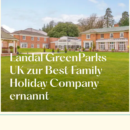
Landal GreenParks
UK zur Best Family
Holiday Company
ernannt