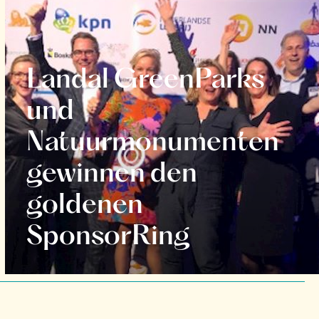
Landal GreenParks
und
Natuurmonumenten
gewinnen den
goldenen
SponsorRing