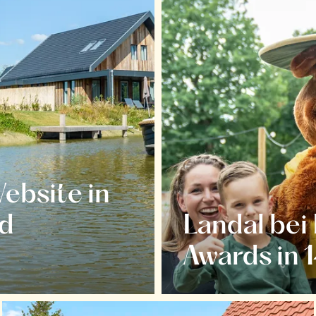
Website in
nd
Landal bei
Awards in 