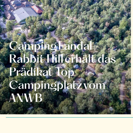
Camping Landal
Rabbit Hill erhält das
Prädikat Top
Campingplatz vom
ANWB