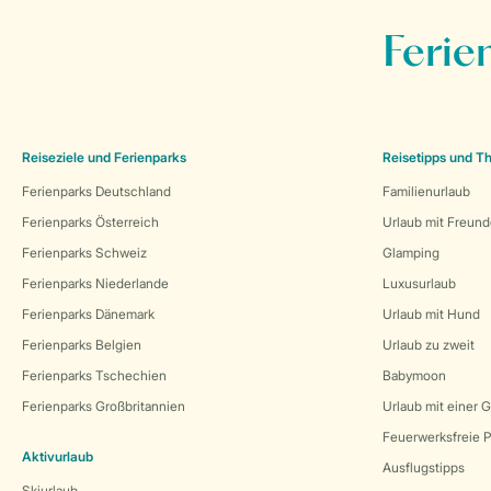
Ferie
Reiseziele und Ferienparks
Reisetipps und 
Ferienparks Deutschland
Familienurlaub
Ferienparks Österreich
Urlaub mit Freun
Ferienparks Schweiz
Glamping
Ferienparks Niederlande
Luxusurlaub
Ferienparks Dänemark
Urlaub mit Hund
Ferienparks Belgien
Urlaub zu zweit
Ferienparks Tschechien
Babymoon
Ferienparks Großbritannien
Urlaub mit einer 
Feuerwerksfreie P
Aktivurlaub
Ausflugstipps
Skiurlaub