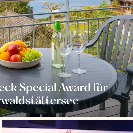
ck Special Award für
rwaldstättersee