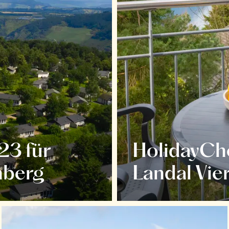
23 für
HolidayChe
nberg
Landal Vie