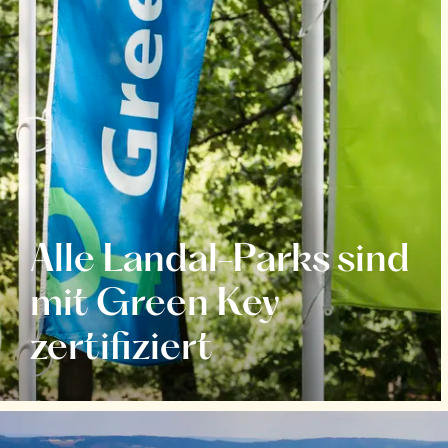
Alle Landal-Parks sind
mit Green Key
zertifiziert