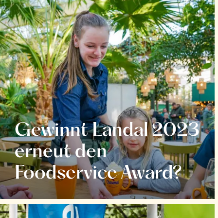
Gewinnt Landal 2023
erneut den
Foodservice Award?