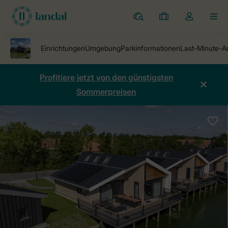
Ferienparks
Meine
Dropdown-
MEN
Buchungen
Menü
meines
Kontos
öffnen
Profitiere jetzt von den günstigsten
Sommerpreisen