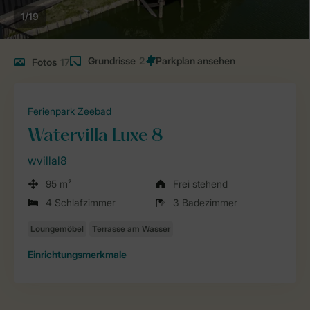
1/19
Grundrisse
2
Fotos
17
Ferienpark Zeebad
Watervilla Luxe 8
wvillal8
95 m²
Frei stehend
4 Schlafzimmer
3 Badezimmer
Einrichtungsmerkmale