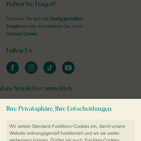
Haben Sie Fragen?
Schauen Sie sich die
häufig gestellten
Fragen
an oder kontaktieren Sie unser
Contact Center
.
Follow Us
facebook
instagram
tiktok
youtube
Zum Newsletter anmelden