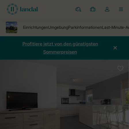
Ferienparks
Meine
Dropdown-
MEN
Buchungen
Menü
meines
Kontos
öffnen
Profitiere jetzt von den günstigsten
Sommerpreisen