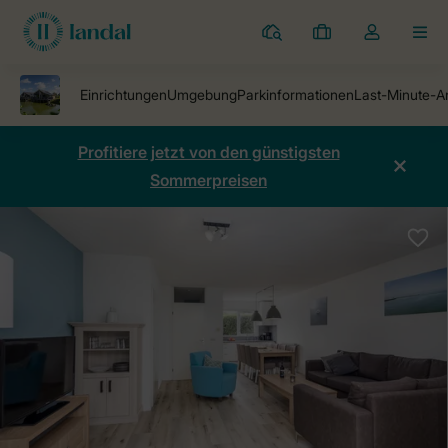
Ferienparks
Meine
Dropdown-
MEN
Buchungen
Menü
meines
Kontos
öffnen
Profitiere jetzt von den günstigsten
Sommerpreisen