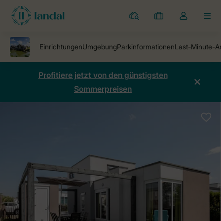
Ferienparks
Meine
Dropdown-
MEN
Buchungen
Menü
meines
Kontos
öffnen
Profitiere jetzt von den günstigsten
Sommerpreisen