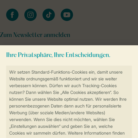
facebook
instagram
tiktok
youtube
Zum Newsletter anmelden
Sicher und schnell zur Online-Buchung
Sichere Datenübertragung
Sicheres Bezahlen
Sicherstellung Deiner Privatsphäre