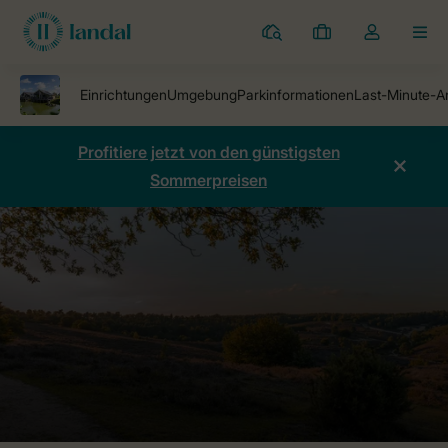
Ferienparks
Meine
Dropdown-
MEN
Buchungen
Menü
meines
Kontos
öffnen
Profitiere jetzt von den günstigsten
Sommerpreisen
Ferienparks
Ferienpark Zeebad
Preise vergleichen