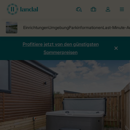
Ferienparks
Meine
Dropdown-
MEN
Buchungen
Menü
meines
Kontos
öffnen
Profitiere jetzt von den günstigsten
Sommerpreisen