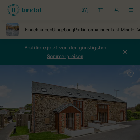
Ferienparks
Meine
Dropdown-
MEN
Buchungen
Menü
meines
Kontos
öffnen
Profitiere jetzt von den günstigsten
Sommerpreisen