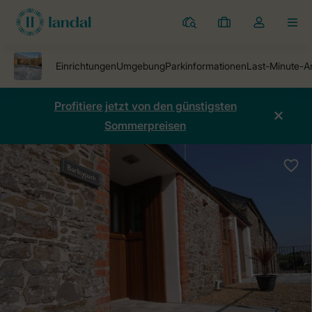
Ferienparks
Meine
Dropdown-
MEN
Buchungen
Menü
meines
Kontos
öffnen
Profitiere jetzt von den günstigsten
Sommerpreisen