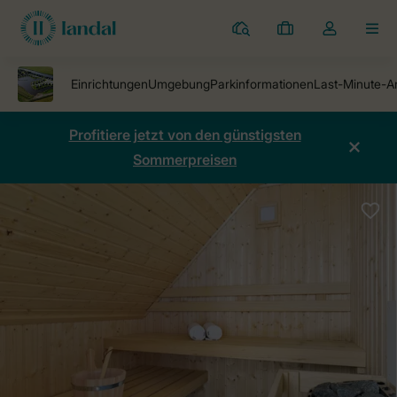
Ferienparks
Meine
Dropdown-
MEN
Buchungen
Menü
meines
Kontos
öffnen
Profitiere jetzt von den günstigsten
Sommerpreisen