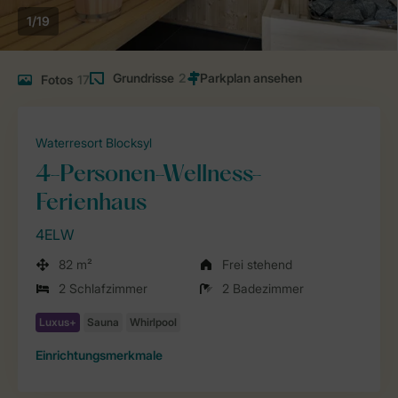
1/19
Grundrisse
2
Fotos
17
Waterresort Blocksyl
4-Personen-Wellness-
Ferienhaus
4ELW
82 m²
Frei stehend
2 Schlafzimmer
2 Badezimmer
Einrichtungsmerkmale