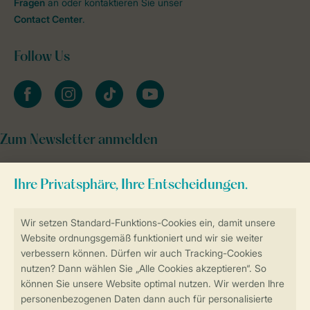
Fragen
an oder kontaktieren Sie unser
Contact Center
.
Follow Us
facebook
instagram
tiktok
youtube
Zum Newsletter anmelden
Sicher und schnell zur Online-Buchung
Sichere Datenübertragung
Sicheres Bezahlen