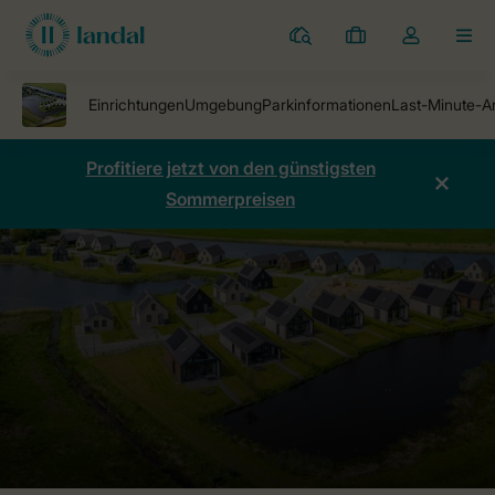
Ferienparks
Meine
Dropdown-
MEN
Buchungen
Menü
meines
Kontos
öffnen
Profitiere jetzt von den günstigsten
Sommerpreisen
Ferienparks
Waterresort Blocksyl
Preise vergleichen